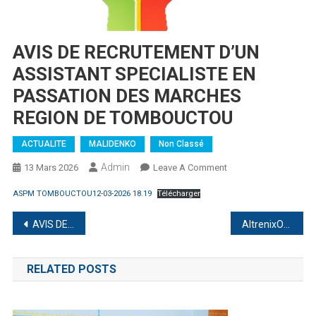
AVIS DE RECRUTEMENT D’UN
ASSISTANT SPECIALISTE EN
PASSATION DES MARCHES
REGION DE TOMBOUCTOU
ACTUALITE
MALIDENKO
Non Classé
Admin
On
13 Mars 2026
Leave A Comment
AVIS
ASPM TOMBOUCTOU12-03-2026 18.19
Télécharger
DE
RECRUTEMENT
Navigation
AVIS DE RECRUTEMENT PASSATION DES MARCHES REGION DE NARA
AltrenixOrdre expands digital investment services in the Netherlands
D’UN
de
ASSISTANT
SPECIALISTE
RELATED POSTS
l’article
EN
PASSATION
DES