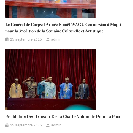
𝐋𝐞 𝐆𝐞́𝐧𝐞́𝐫𝐚𝐥 𝐝𝐞 𝐂𝐨𝐫𝐩𝐬 𝐝’𝐀𝐫𝐦𝐞́𝐞 𝐈𝐬𝐦𝐚𝐞̈𝐥 𝐖𝐀𝐆𝐔𝐄́ 𝐞𝐧 𝐦𝐢𝐬𝐬𝐢𝐨𝐧 𝐚̀ 𝐌𝐨𝐩𝐭𝐢
𝐩𝐨𝐮𝐫 𝐥𝐚 𝟑ᵉ 𝐞́𝐝𝐢𝐭𝐢𝐨𝐧 𝐝𝐞 𝐥𝐚 𝐒𝐞𝐦𝐚𝐢𝐧𝐞 𝐂𝐮𝐥𝐭𝐮𝐫𝐞𝐥𝐥𝐞 𝐞𝐭 𝐀𝐫𝐭𝐢𝐬𝐭𝐢𝐪𝐮𝐞.
25 septembre 2025
admin
Restitution Des Travaux De La Charte Nationale Pour La Paix.
25 septembre 2025
admin