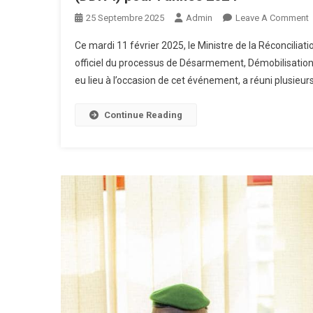
25 Septembre 2025
Admin
Leave A Comment
Ce mardi 11 février 2025, le Ministre de la Réconciliat
O
officiel du processus de Désarmement, Démobilisation,
eu lieu à l’occasion de cet événement, a réuni plusieu
P
D
Continue Reading
D
R
(
I
P
L
2