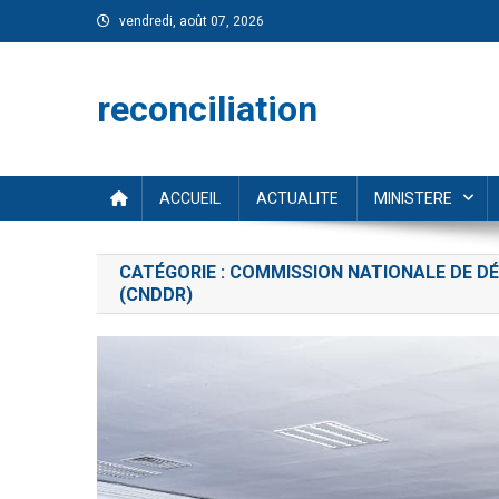
Skip
vendredi, août 07, 2026
to
content
reconciliation
ACCUEIL
ACTUALITE
MINISTERE
CATÉGORIE :
COMMISSION NATIONALE DE DÉ
(CNDDR)