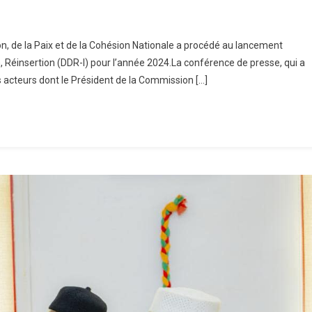
On
Lancement
ion, de la Paix et de la Cohésion Nationale a procédé au lancement
fficiel
 Réinsertion (DDR-I) pour l’année 2024.La conférence de presse, qui a
Du
rs acteurs dont le Président de la Commission […]
rocessus
De
ésarmement,
émobilisation,
éinsertion
DDR-
)
our
’année
024