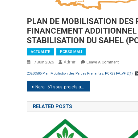
PLAN DE MOBILISATION DES 
FINANCEMENT ADDITIONNEL
STABILISATION DU SAHEL (P
ACTUALITE
PCRSS MALI
Admin
On
17 Juin 2026
Leave A Comment
PLAN
20260505 Plan Mobilistion des Parties Prenantes. PCRSS FA_VF 2(1)
T
DE
MOBILISA
Navigation
Nara : 51 sous-projets adoptés lors de la première session du CRAP.
DES
de
PARTIES
PRENANT
RELATED POSTS
l’article
:
PHASE
FINANCEM
ADDITION