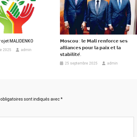
UTAIRE
TION
rojet MALIDENKO
𝗠𝗼𝘀𝗰𝗼𝘂 : 𝗹𝗲 𝗠𝗮𝗹𝗶 𝗿𝗲𝗻𝗳𝗼𝗿𝗰𝗲 𝘀𝗲𝘀
𝗮𝗹𝗹𝗶𝗮𝗻𝗰𝗲𝘀 𝗽𝗼𝘂𝗿 𝗹𝗮 𝗽𝗮𝗶𝘅 𝗲𝘁 𝗹𝗮
e 2025
admin
𝘀𝘁𝗮𝗯𝗶𝗹𝗶𝘁𝗲́.
25 septembre 2025
admin
obligatoires sont indiqués avec
*