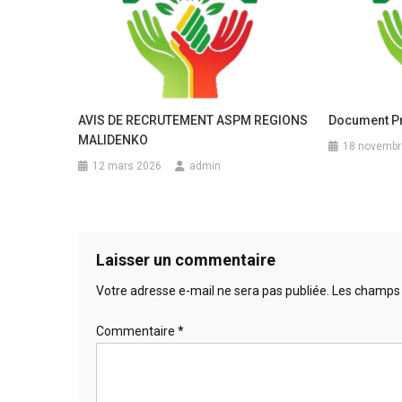
DU
PROJET
COMMUNA
ET
DE
STABILISA
AVIS DE RECRUTEMENT ASPM REGIONS
Document P
DU
MALIDENKO
18 novembr
SAHEL
12 mars 2026
admin
(PCRSS)
Laisser un commentaire
Votre adresse e-mail ne sera pas publiée.
Les champs 
Commentaire
*