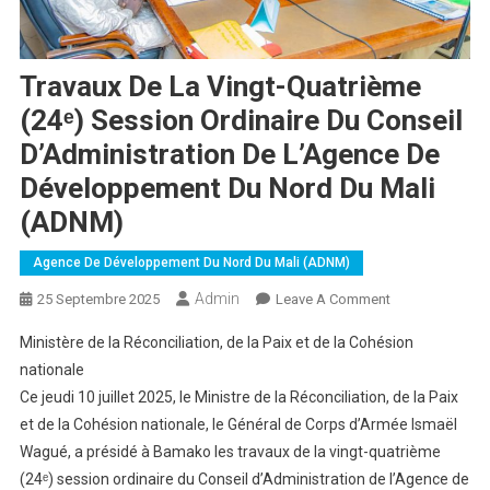
Travaux De La Vingt-Quatrième
(24ᵉ) Session Ordinaire Du Conseil
D’Administration De L’Agence De
Développement Du Nord Du Mali
(ADNM)
Agence De Développement Du Nord Du Mali (ADNM)
Admin
On
25 Septembre 2025
Leave A Comment
Travaux
Ministère de la Réconciliation, de la Paix et de la Cohésion
De
nationale
La
Ce jeudi 10 juillet 2025, le Ministre de la Réconciliation, de la Paix
Vingt-
et de la Cohésion nationale, le Général de Corps d’Armée Ismaël
Quatrième
(24ᵉ)
Wagué, a présidé à Bamako les travaux de la vingt-quatrième
Session
(24ᵉ) session ordinaire du Conseil d’Administration de l’Agence de