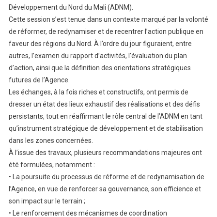
Ordinaire
Développement du Nord du Mali (ADNM).
Du
Cette session s’est tenue dans un contexte marqué par la volonté
Conseil
de réformer, de redynamiser et de recentrer l’action publique en
D’Administratio
faveur des régions du Nord. À l’ordre du jour figuraient, entre
De
autres, l’examen du rapport d’activités, l’évaluation du plan
L’Agence
d’action, ainsi que la définition des orientations stratégiques
De
futures de l’Agence.
Développement
Les échanges, à la fois riches et constructifs, ont permis de
Du
dresser un état des lieux exhaustif des réalisations et des défis
Nord
Du
persistants, tout en réaffirmant le rôle central de l’ADNM en tant
Mali
qu’instrument stratégique de développement et de stabilisation
(ADNM)
dans les zones concernées.
À l’issue des travaux, plusieurs recommandations majeures ont
été formulées, notamment :
• La poursuite du processus de réforme et de redynamisation de
l’Agence, en vue de renforcer sa gouvernance, son efficience et
son impact sur le terrain ;
• Le renforcement des mécanismes de coordination