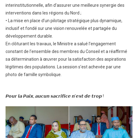
interinstitutionnelle, afin d’assurer une meilleure synergie des
interventions dans les régions du Nord ;
• La mise en place d’un pilotage stratégique plus dynamique,
inclusif et fondé sur une vision renouvelée et partagée du
développement durable.
En clôturant les travaux, le Ministre a salué l’engagement
constant de l’ensemble des membres du Conseil et a réaffirmé
sa détermination à œuvrer pour la satisfaction des aspirations
légitimes des populations. La session s’est achevée par une
photo de famille symbolique.
𝙋𝙤𝙪𝙧 𝙡𝙖 𝙋𝙖𝙞𝙭, 𝙖𝙪𝙘𝙪𝙣 𝙨𝙖𝙘𝙧𝙞𝙛𝙞𝙘𝙚 𝙣’𝙚𝙨𝙩 𝙙𝙚 𝙩𝙧𝙤𝙥 !