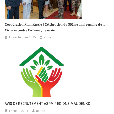
𝐂𝐨𝐨𝐩𝐞́𝐫𝐚𝐭𝐢𝐨𝐧 𝐌𝐚𝐥𝐢 𝐑𝐮𝐬𝐬𝐢𝐞 | 𝐂𝐞́𝐥𝐞́𝐛𝐫𝐚𝐭𝐢𝐨𝐧 𝐝𝐮 𝟖𝟎𝐞̀𝐦𝐞 𝐚𝐧𝐧𝐢𝐯𝐞𝐫𝐬𝐚𝐢𝐫𝐞 𝐝𝐞 𝐥𝐚
𝐕𝐢𝐜𝐭𝐨𝐢𝐫𝐞 𝐜𝐨𝐧𝐭𝐫𝐞 𝐥’𝐀𝐥𝐥𝐞𝐦𝐚𝐠𝐧𝐞 𝐧𝐚𝐳𝐢𝐞.
16 septembre 2025
admin
AVIS DE RECRUTEMENT ASPM REGIONS MALIDENKO
12 mars 2026
admin