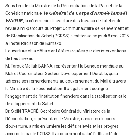
Sous l’égide du Ministre de la Réconciliation, de la Paix et de la
𝗿𝗲𝘃𝘂𝗲
𝗮̀
Cohésion nationale, 𝙡𝙚 𝙂𝙚́𝙣𝙚́𝙧𝙖𝙡 𝙙𝙚 𝘾𝙤𝙧𝙥𝙨 𝙙’𝘼𝙧𝙢𝙚́𝙚 𝙄𝙨𝙢𝙖𝙚̈𝙡
𝗺𝗶-
𝙒𝘼𝙂𝙐𝙀́, la cérémonie d’ouverture des travaux de l’atelier de
𝗽𝗮𝗿𝗰𝗼𝘂𝗿𝘀
revue à mi-parcours du Projet Communautaire de Relèvement et
𝗱𝘂
de Stabilisation du Sahel (PCRSS) s’est tenue ce jeudi 8 mai 2025
𝗣𝗿𝗼𝗷𝗲𝘁
à l’hôtel Radisson de Bamako.
𝗖𝗼𝗺𝗺𝘂𝗻𝗮𝘂𝘁𝗮
L’ouverture et la clôture ont été marquées par des interventions
𝗱𝗲
de haut niveau :
𝗥𝗲𝗹𝗲̀𝘃𝗲𝗺𝗲𝗻𝘁
M. Farouk Mollah BANNA, représentant la Banque mondiale au
𝗲𝘁
Mali et Coordinateur Secteur Développement Durable, qui a
𝗱𝗲
adressé ses remerciements au gouvernement du Mali à travers
𝗦𝘁𝗮𝗯𝗶𝗹𝗶𝘀𝗮𝘁𝗶𝗼𝗻
le Ministre de la Réconciliation. Il a également souligné
𝗱𝘂
𝗦𝗮𝗵𝗲𝗹
l’engagement de l’institution financière dans la stabilisation et le
(𝗣𝗖𝗥𝗦𝗦)
développement du Sahel.
Dr. Sidiki TRAORÉ, Secrétaire Général du Ministère de la
Réconciliation, représentant le Ministre, dans son discours
d’ouverture, a mis en lumière les défis relevés et les progrès
accomplis par le PCRSS. Il a notamment salué l’efficacité de