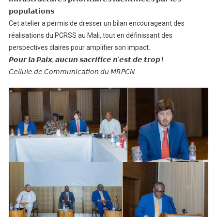
𝗽𝗼𝗽𝘂𝗹𝗮𝘁𝗶𝗼𝗻𝘀.
Cet atelier a permis de dresser un bilan encourageant des
réalisations du PCRSS au Mali, tout en définissant des
perspectives claires pour amplifier son impact.
𝙋𝙤𝙪𝙧 𝙡𝙖 𝙋𝙖𝙞𝙭, 𝙖𝙪𝙘𝙪𝙣 𝙨𝙖𝙘𝙧𝙞𝙛𝙞𝙘𝙚 𝙣’𝙚𝙨𝙩 𝙙𝙚 𝙩𝙧𝙤𝙥 !
𝘊𝘦𝘭𝘭𝘶𝘭𝘦 𝘥𝘦 𝘊𝘰𝘮𝘮𝘶𝘯𝘪𝘤𝘢𝘵𝘪𝘰𝘯 𝘥𝘶 𝘔𝘙𝘗𝘊𝘕