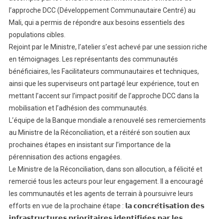
l’approche DCC (Développement Communautaire Centré) au
Mali, qui a permis de répondre aux besoins essentiels des
populations cibles.
Rejoint par le Ministre, l’atelier s’est achevé par une session riche
en témoignages. Les représentants des communautés
bénéficiaires, les Facilitateurs communautaires et techniques,
ainsi que les superviseurs ont partagé leur expérience, tout en
mettant l’accent sur l’impact positif de l’approche DCC dans la
mobilisation et l’adhésion des communautés.
L’équipe de la Banque mondiale a renouvelé ses remerciements
au Ministre de la Réconciliation, et a réitéré son soutien aux
prochaines étapes en insistant sur l’importance de la
pérennisation des actions engagées.
Le Ministre de la Réconciliation, dans son allocution, a félicité et
remercié tous les acteurs pour leur engagement. Il a encouragé
les communautés et les agents de terrain à poursuivre leurs
efforts en vue de la prochaine étape : 𝗹𝗮 𝗰𝗼𝗻𝗰𝗿𝗲́𝘁𝗶𝘀𝗮𝘁𝗶𝗼𝗻 𝗱𝗲𝘀
𝗶𝗻𝗳𝗿𝗮𝘀𝘁𝗿𝘂𝗰𝘁𝘂𝗿𝗲𝘀 𝗽𝗿𝗶𝗼𝗿𝗶𝘁𝗮𝗶𝗿𝗲𝘀 𝗶𝗱𝗲𝗻𝘁𝗶𝗳𝗶𝗲́𝗲𝘀 𝗽𝗮𝗿 𝗹𝗲𝘀