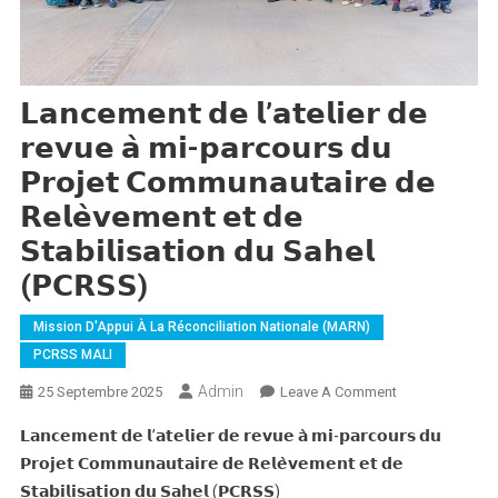
𝗟𝗮𝗻𝗰𝗲𝗺𝗲𝗻𝘁 𝗱𝗲 𝗹’𝗮𝘁𝗲𝗹𝗶𝗲𝗿 𝗱𝗲
𝗿𝗲𝘃𝘂𝗲 𝗮̀ 𝗺𝗶-𝗽𝗮𝗿𝗰𝗼𝘂𝗿𝘀 𝗱𝘂
𝗣𝗿𝗼𝗷𝗲𝘁 𝗖𝗼𝗺𝗺𝘂𝗻𝗮𝘂𝘁𝗮𝗶𝗿𝗲 𝗱𝗲
𝗥𝗲𝗹𝗲̀𝘃𝗲𝗺𝗲𝗻𝘁 𝗲𝘁 𝗱𝗲
𝗦𝘁𝗮𝗯𝗶𝗹𝗶𝘀𝗮𝘁𝗶𝗼𝗻 𝗱𝘂 𝗦𝗮𝗵𝗲𝗹
(𝗣𝗖𝗥𝗦𝗦)
Mission D'Appui À La Réconciliation Nationale (MARN)
PCRSS MALI
Admin
On
25 Septembre 2025
Leave A Comment
𝗟𝗮𝗻𝗰𝗲𝗺𝗲𝗻𝘁
𝗟𝗮𝗻𝗰𝗲𝗺𝗲𝗻𝘁 𝗱𝗲 𝗹’𝗮𝘁𝗲𝗹𝗶𝗲𝗿 𝗱𝗲 𝗿𝗲𝘃𝘂𝗲 𝗮̀ 𝗺𝗶-𝗽𝗮𝗿𝗰𝗼𝘂𝗿𝘀 𝗱𝘂
𝗱𝗲
𝗣𝗿𝗼𝗷𝗲𝘁 𝗖𝗼𝗺𝗺𝘂𝗻𝗮𝘂𝘁𝗮𝗶𝗿𝗲 𝗱𝗲 𝗥𝗲𝗹𝗲̀𝘃𝗲𝗺𝗲𝗻𝘁 𝗲𝘁 𝗱𝗲
𝗹’𝗮𝘁𝗲𝗹𝗶𝗲𝗿
𝗦𝘁𝗮𝗯𝗶𝗹𝗶𝘀𝗮𝘁𝗶𝗼𝗻 𝗱𝘂 𝗦𝗮𝗵𝗲𝗹 (𝗣𝗖𝗥𝗦𝗦)
𝗱𝗲