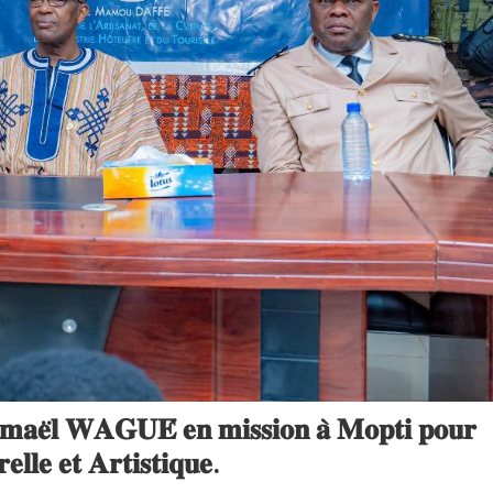
𝐬𝐦𝐚𝐞̈𝐥 𝐖𝐀𝐆𝐔𝐄́ 𝐞𝐧 𝐦𝐢𝐬𝐬𝐢𝐨𝐧 𝐚̀ 𝐌𝐨𝐩𝐭𝐢 𝐩𝐨𝐮𝐫
𝐞𝐥𝐥𝐞 𝐞𝐭 𝐀𝐫𝐭𝐢𝐬𝐭𝐢𝐪𝐮𝐞.