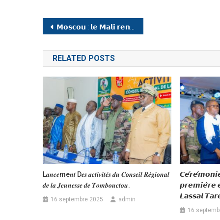
Navigation
𝗠𝗼𝘀𝗰𝗼𝘂 : 𝗹𝗲 𝗠𝗮𝗹𝗶 𝗿𝗲𝗻𝗳𝗼𝗿𝗰𝗲 𝘀𝗲𝘀 𝗮𝗹𝗹𝗶𝗮𝗻𝗰𝗲𝘀 𝗽𝗼𝘂𝗿 𝗹𝗮 𝗽𝗮𝗶𝘅 𝗲𝘁 𝗹𝗮 𝘀𝘁𝗮𝗯𝗶𝗹𝗶𝘁𝗲́.
de
RELATED POSTS
l’article
L𝒂𝒏𝒄𝒆me𝒏𝒕 D𝒆𝒔 𝒂𝒄𝒕𝒊𝒗𝒊𝒕𝒆́𝒔 𝒅𝒖 𝑪𝒐𝒏𝒔𝒆𝒊𝒍 𝑹𝒆́𝒈𝒊𝒐𝒏𝒂𝒍
𝘾𝙚́𝙧𝙚́𝙢𝙤𝙣𝙞
𝒅𝒆 𝒍𝒂 𝑱𝒆𝒖𝒏𝒆𝒔𝒔𝒆 𝒅𝒆 𝑻𝒐𝒎𝒃𝒐𝒖𝒄𝒕𝒐𝒖.
𝙥𝙧𝙚𝙢𝙞𝙚̀𝙧𝙚 𝙚
𝙇𝙖𝙨𝙨𝙖𝙡 𝙏𝙖
16 septembre 2025
admin
16 septemb