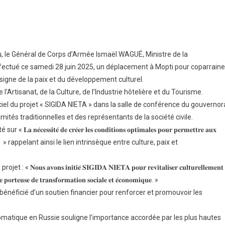
́𝐫𝐚𝐥
ou, le Général de Corps d’Armée Ismaël WAGUÉ, Ministre de la
 effectué ce samedi 28 juin 2025, un déplacement à Mopti pour coparraine
𝐩𝐬
e signe de la paix et du développement culturel.
𝐦𝐞́𝐞
𝐞̈𝐥
Artisanat, de la Culture, de l’Industrie hôtelière et du Tourisme.
𝐔𝐄́
ciel du projet « SIGIDA NIETA » dans la salle de conférence du gouvernor
mités traditionnelles et des représentants de la société civile.
𝐢𝐨𝐧
𝐢𝐭𝐞́ 𝐝𝐞 𝐜𝐫𝐞́𝐞𝐫 𝐥𝐞𝐬 𝐜𝐨𝐧𝐝𝐢𝐭𝐢𝐨𝐧𝐬 𝐨𝐩𝐭𝐢𝐦𝐚𝐥𝐞𝐬 𝐩𝐨𝐮𝐫 𝐩𝐞𝐫𝐦𝐞𝐭𝐭𝐫𝐞 𝐚𝐮𝐱
𝐫𝐬 𝐭𝐞𝐫𝐫𝐢𝐭𝐨𝐢𝐫𝐞𝐬 » rappelant ainsi le lien intrinsèque entre culture, paix et
𝐭𝐢
𝐫
𝐯𝐨𝐧𝐬 𝐢𝐧𝐢𝐭𝐢𝐞́ 𝐒𝐈𝐆𝐈𝐃𝐀 𝐍𝐈𝐄𝐓𝐀 𝐩𝐨𝐮𝐫 𝐫𝐞𝐯𝐢𝐭𝐚𝐥𝐢𝐬𝐞𝐫 𝐜𝐮𝐥𝐭𝐮𝐫𝐞𝐥𝐥𝐞𝐦𝐞𝐧𝐭
𝐥𝐥𝐞 𝐩𝐨𝐫𝐭𝐞𝐮𝐬𝐞 𝐝𝐞 𝐭𝐫𝐚𝐧𝐬𝐟𝐨𝐫𝐦𝐚𝐭𝐢𝐨𝐧 𝐬𝐨𝐜𝐢𝐚𝐥𝐞 𝐞𝐭 𝐞́𝐜𝐨𝐧𝐨𝐦𝐢𝐪𝐮𝐞. »
bénéficié d’un soutien financier pour renforcer et promouvoir les
𝐢𝐨𝐧
omatique en Russie souligne l’importance accordée par les plus hautes