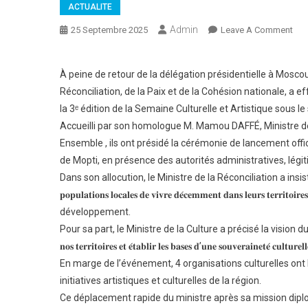
ACTUALITE
Admin
On
25 Septembre 2025
Leave A Comment
𝐋𝐞
𝐆𝐞́𝐧
À peine de retour de la délégation présidentielle à Mosc
𝐝𝐞
Réconciliation, de la Paix et de la Cohésion nationale, a
𝐂𝐨𝐫
la 3ᵉ édition de la Semaine Culturelle et Artistique sous l
𝐝’𝐀
𝐈𝐬𝐦
Accueilli par son homologue M. Mamou DAFFÉ, Ministre de l’
𝐖𝐀
Ensemble , ils ont présidé la cérémonie de lancement offi
𝐞𝐧
de Mopti, en présence des autorités administratives, légiti
𝐦𝐢𝐬
Dans son allocution, le Ministre de la Réconciliation a insisté sur « 𝐋𝐚 𝐧𝐞́𝐜𝐞𝐬𝐬
𝐚̀
𝐩𝐨𝐩𝐮𝐥𝐚𝐭𝐢𝐨𝐧𝐬 𝐥𝐨𝐜𝐚𝐥𝐞𝐬 𝐝𝐞 𝐯𝐢𝐯𝐫𝐞 𝐝𝐞́𝐜𝐞𝐦𝐦𝐞𝐧𝐭 𝐝𝐚𝐧𝐬 𝐥𝐞𝐮
𝐌𝐨𝐩
développement.
𝐩𝐨𝐮
Pour sa part, le Ministre de la Culture a précisé la vision du projet : « 𝐍𝐨𝐮𝐬 𝐚
𝐥𝐚
𝐧𝐨𝐬 𝐭𝐞𝐫𝐫𝐢𝐭𝐨𝐢𝐫𝐞𝐬 𝐞𝐭 𝐞́𝐭𝐚𝐛𝐥𝐢𝐫 𝐥𝐞𝐬 𝐛𝐚𝐬𝐞𝐬 𝐝’𝐮𝐧𝐞 𝐬𝐨𝐮𝐯𝐞𝐫𝐚𝐢𝐧𝐞𝐭𝐞́ 𝐜𝐮𝐥𝐭𝐮𝐫
𝟑ᵉ
En marge de l’événement, 4 organisations culturelles ont 
𝐞́𝐝𝐢
initiatives artistiques et culturelles de la région.
𝐝𝐞
Ce déplacement rapide du ministre après sa mission dipl
𝐥𝐚