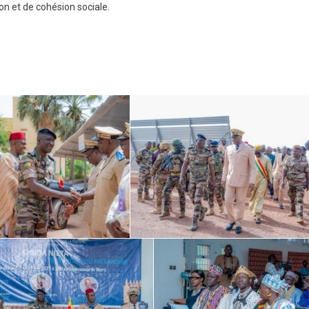
𝐚𝐢𝐧𝐞
ion et de cohésion sociale.
𝐮𝐫𝐞𝐥𝐥𝐞
𝐬𝐭𝐢𝐪𝐮𝐞.