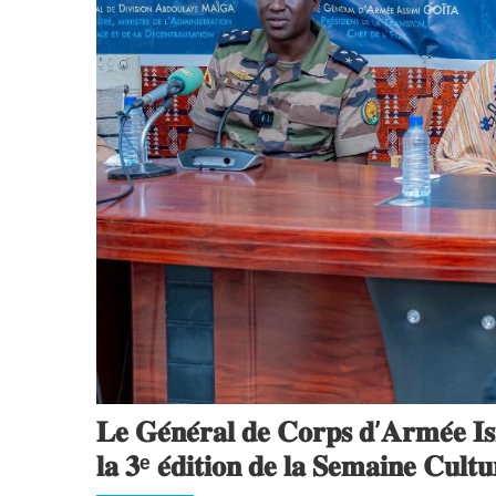
𝐋𝐞 𝐆𝐞́𝐧𝐞́𝐫𝐚𝐥 𝐝𝐞 𝐂𝐨𝐫𝐩𝐬 𝐝’𝐀𝐫𝐦𝐞́𝐞 𝐈
𝐥𝐚 𝟑ᵉ 𝐞́𝐝𝐢𝐭𝐢𝐨𝐧 𝐝𝐞 𝐥𝐚 𝐒𝐞𝐦𝐚𝐢𝐧𝐞 𝐂𝐮𝐥𝐭𝐮𝐫