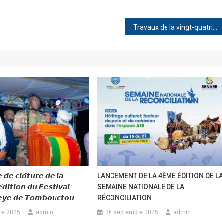
Travaux de la vingt-quatrième (24ᵉ) session ordinaire du Conseil d’Administration de l’Agence de Développement du Nord du Mali (ADNM)
 𝙙𝙚 𝙘𝙡𝙤̂𝙩𝙪𝙧𝙚 𝙙𝙚 𝙡𝙖
LANCEMENT DE LA 4ÈME ÉDITION DE L
́𝙙𝙞𝙩𝙞𝙤𝙣 𝙙𝙪 𝙁𝙚𝙨𝙩𝙞𝙫𝙖𝙡
SEMAINE NATIONALE DE LA
𝙚𝙮𝙚 𝙙𝙚 𝙏𝙤𝙢𝙗𝙤𝙪𝙘𝙩𝙤𝙪.
RÉCONCILIATION
re 2025
admin
26 septembre 2025
admin