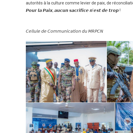
𝐒𝐞𝐦
autorités à la culture comme levier de paix, de réconciliat
𝐂𝐮𝐥𝐭
𝙋𝙤𝙪𝙧 𝙡𝙖 𝙋𝙖𝙞𝙭, 𝙖𝙪𝙘𝙪𝙣 𝙨𝙖𝙘𝙧𝙞𝙛𝙞𝙘𝙚 𝙣’𝙚𝙨𝙩 𝙙𝙚 𝙩𝙧𝙤𝙥 !
𝐞𝐭
𝐀𝐫𝐭𝐢
𝘊𝘦𝘭𝘭𝘶𝘭𝘦 𝘥𝘦 𝘊𝘰𝘮𝘮𝘶𝘯𝘪𝘤𝘢𝘵𝘪𝘰𝘯 𝘥𝘶 𝘔𝘙𝘗𝘊𝘕