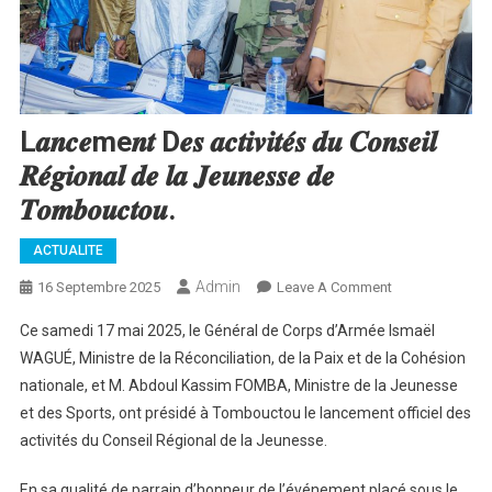
L𝒂𝒏𝒄𝒆me𝒏𝒕 D𝒆𝒔 𝒂𝒄𝒕𝒊𝒗𝒊𝒕𝒆́𝒔 𝒅𝒖 𝑪𝒐𝒏𝒔𝒆𝒊𝒍
𝑹𝒆́𝒈𝒊𝒐𝒏𝒂𝒍 𝒅𝒆 𝒍𝒂 𝑱𝒆𝒖𝒏𝒆𝒔𝒔𝒆 𝒅𝒆
𝑻𝒐𝒎𝒃𝒐𝒖𝒄𝒕𝒐𝒖.
ACTUALITE
Admin
On
16 Septembre 2025
Leave A Comment
L𝒂𝒏𝒄𝒆me𝒏𝒕
Ce samedi 17 mai 2025, le Général de Corps d’Armée Ismaël
D𝒆𝒔
WAGUÉ, Ministre de la Réconciliation, de la Paix et de la Cohésion
𝒂𝒄𝒕𝒊𝒗𝒊𝒕𝒆́𝒔
nationale, et M. Abdoul Kassim FOMBA, Ministre de la Jeunesse
𝒅𝒖
et des Sports, ont présidé à Tombouctou le lancement officiel des
𝑪𝒐𝒏𝒔𝒆𝒊𝒍
𝑹𝒆́𝒈𝒊𝒐𝒏𝒂𝒍
activités du Conseil Régional de la Jeunesse.
𝒅𝒆
𝒍𝒂
En sa qualité de parrain d’honneur de l’événement placé sous le