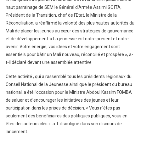
𝑱𝒆𝒖𝒏𝒆𝒔𝒔𝒆
haut parrainage de SEM le Général d’Armée Assimi GOÏTA,
𝒅𝒆
Président de la Transition, chef de l’Etat, le Ministre de la
𝑻𝒐𝒎𝒃𝒐𝒖𝒄𝒕𝒐𝒖.
Réconciliation, a réaffirmé la volonté des plus hautes autorités du
Mali de placer les jeunes au cœur des stratégies de gouvernance
et de développement. « La jeunesse est notre présent et notre
avenir. Votre énergie, vos idées et votre engagement sont
essentiels pour bâtir un Mali nouveau, réconcilié et prospère », a-
t-il déclaré devant une assemblée attentive.
Cette activité , qui a rassemblé tous les présidents régionaux du
Conseil National de la Jeunesse ainsi que le président du bureau
national, a été l’occasion pour le Ministre Abdoul Kassim FOMBA
de saluer et d’encourager les initiatives des jeunes et leur
participation dans les prises de décision. « Vous n’êtes pas
seulement des bénéficiaires des politiques publiques, vous en
êtes des acteurs clés », a-t-il souligné dans son discours de
lancement.